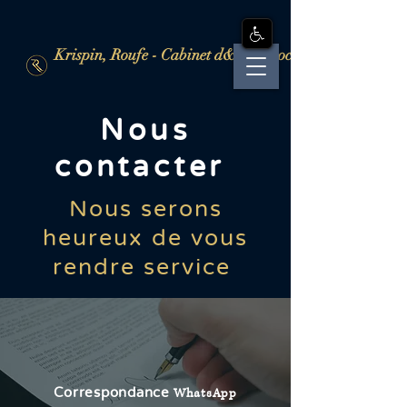
Krispin, Roufe - Cabinet d&#39;avocats
Nous
contacter
Nous serons
heureux de vous
rendre service
Correspondance
WhatsApp